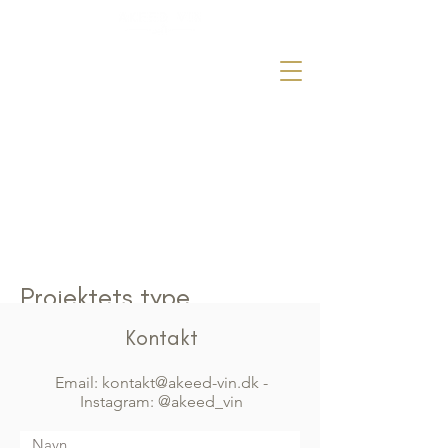
Projektets
titel
Projektets type
Foto
Kontakt
Email: kontakt@akeed-vin.dk
-
Dato
Instagram: @akeed_vin
April 2023