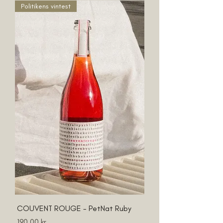
Politikens vintest
COUVENT ROUGE - PetNat Ruby
Pris
190,00 kr.