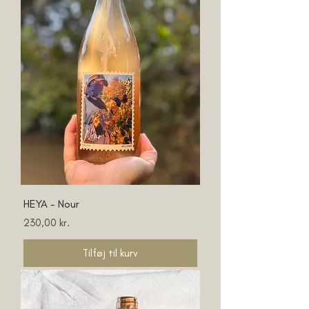
HEYA - Nour
Pris
230,00 kr.
Tilføj til kurv