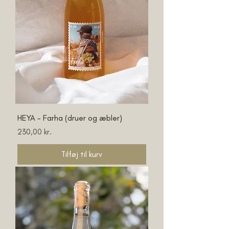
HEYA - Farha (druer og æbler)
Pris
230,00 kr.
Tilføj til kurv