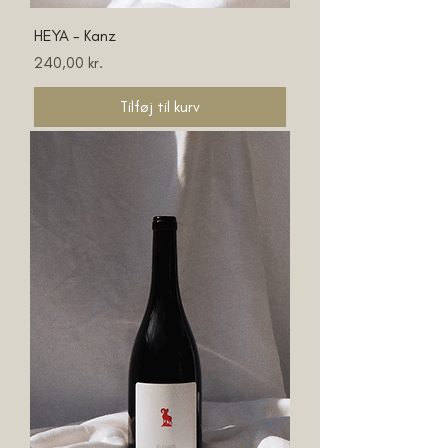
HEYA - Kanz
Pris
240,00 kr.
Tilføj til kurv