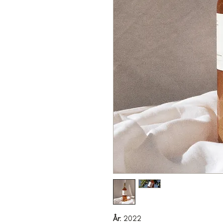
Å
r
: 2022