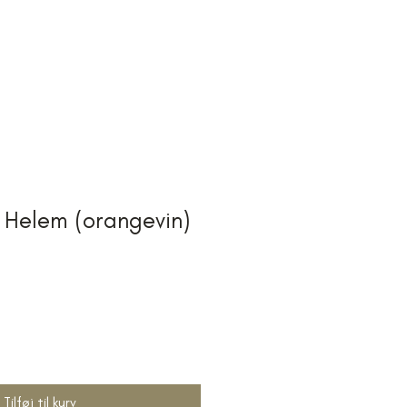
R
OM OS
 Helem (orangevin)
Tilføj til kurv