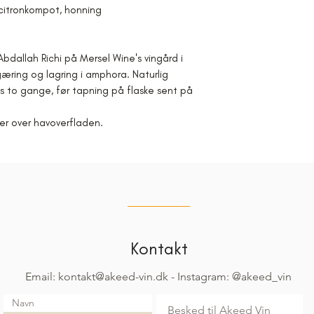
, citronkompot, honning
 Abdallah Richi på Mersel Wine's vingård i
æring og lagring i amphora. Naturlig
es to gange, før tapning på flaske sent på
er over havoverfladen.
Kontakt
Email: kontakt@akeed-vin.dk
- Instagram: @akeed_vin