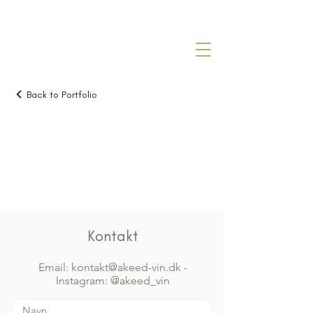
Back to Portfolio
Min
portefølje
Kontakt
Velkommen
Email: kontakt@akeed-vin.dk
-
til min
Instagram: @akeed_vin
portefølje.